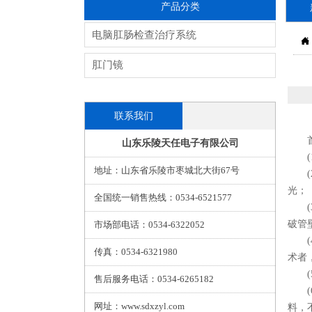
产品分类
电脑肛肠检查治疗系统

肛门镜
联系我们
首先
山东乐陵天任电子有限公司
(1
地址：山东省乐陵市枣城北大街67号
(2
光；
全国统一销售热线：0534-6521577
(3
破管
市场部电话：0534-6322052
(4
传真：0534-6321980
术者
(5
售后服务电话：0534-6265182
(6
网址：www.sdxzyl.com
料，