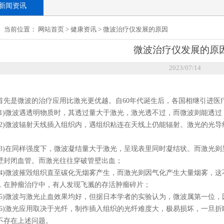
新闻资讯
当前位置：
网站首页
>
健康资讯
>
微波治疗仪发展的原因
微波治疗仪发展的原
2023/07/14
是微波的治疗应用比激光更优越。自60年代诞生后，各国相继引进医
)微波遇透明物质时，其透过量大于激光，激光透不过，而微波则能透过
)微波辐射天线插入组织内，遇组织粘连在天线上仍能辐射。激光的光导
)在同样强度下，微波凝结量大于激光，呈现表里同时凝结状。而激光则
壁封闭血管。而激光往往穿破管壁出血；
)微波摧毁组织直至碳化无烟雾产生，而激光则因气化产生大量烟雾，这
，在肿瘤治疗中，有人发现飞溅的存活肿瘤碎片；
)微波与激光止血效果均好，但据日本学者的实验认为，微波属第一位，
)激光应用取决于光纤，制作插入组织的光纤难度大，极易损坏，一旦折
不存在上述问题。