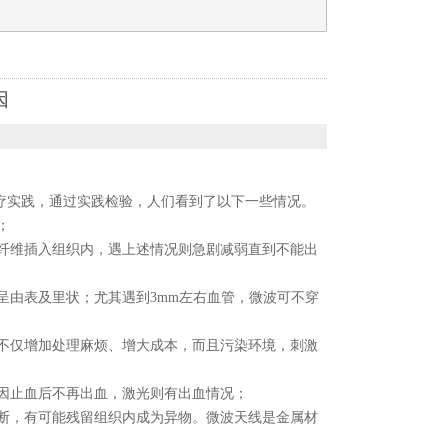
因
疗实践，通过实践检验，人们看到了以下一些情况。
；
纤维插入组织内，遇上述情况则急剧减弱直到不能出
呈由表及里状；尤其遇到3mm左右血管，微波可不穿
不仅增加处理麻烦、增大成本，而且污染环境，刺激
因止血后不再出血，激光则有出血情况；
断，有可能残留组织内成为异物。微波天线是金属材